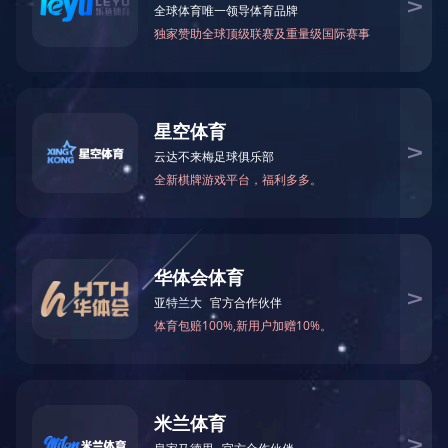
更多
更多
关于金东 /
公司新闻 /
公司简介
领导信息
组织架构
拧紧“安全阀” 共筑“防护墙”
程知
调研
更多
党建工作 /
公司党总支理论学习中心组开展习近平总书记在江苏代表团重要讲话精神专题研讨
传承红色基因 践行初心使命
安全月进行时：全员行动筑防线